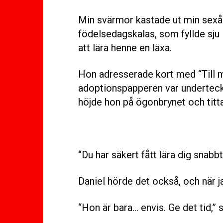
Min svärmor kastade ut min sexår
födelsedagskalas, som fyllde sju 
att lära henne en läxa.
Hon adresserade kort med “Till mi
adoptionspapperen var underteck
höjde hon på ögonbrynet och titt
“Du har säkert fått lära dig snabbt
Daniel hörde det också, och när j
“Hon är bara… envis. Ge det tid,” 