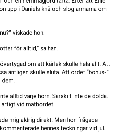
 och en hemmagjord tårta. Efter att Ellie
hon upp i Daniels knä och slog armarna om
 nu?” viskade hon.
tter för alltid,” sa han.
övertygad om att kärlek skulle hela allt. Att
sa äntligen skulle sluta. Att ordet “bonus-”
n dem.
nte alltid varje hörn. Särskilt inte de dolda.
artigt vid matbordet.
de mig aldrig direkt. Men hon frågade
er kommenterade hennes teckningar vid jul.