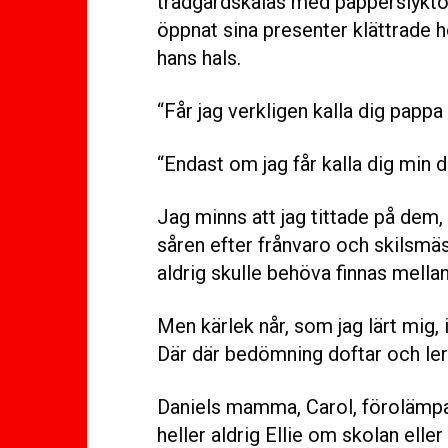
trädgårdskalas med papperslyktor
öppnat sina presenter klättrade 
hans hals.
“Får jag verkligen kalla dig pappa
“Endast om jag får kalla dig min do
Jag minns att jag tittade på dem, 
såren efter frånvaro och skilsmäs
aldrig skulle behöva finnas mella
Men kärlek når, som jag lärt mig, i
Där där bedömning doftar och ler 
Daniels mamma, Carol, förolämpa
heller aldrig Ellie om skolan ell