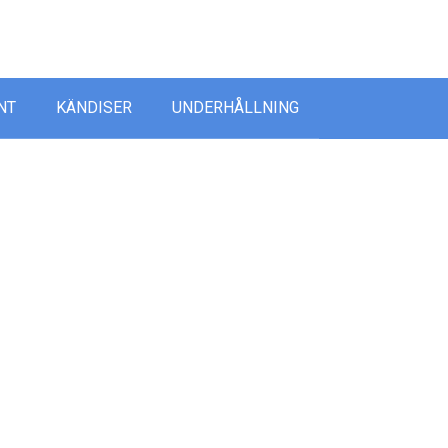
ida
NT
KÄNDISER
UNDERHÅLLNING