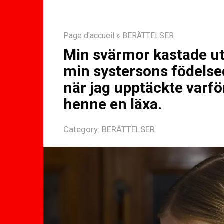
Page d'accueil
»
BERÄTTELSER
Min svärmor kastade ut
min systersons födelsed
när jag upptäckte varför
henne en läxa.
Category:
BERÄTTELSER