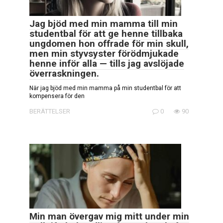
Jag bjöd med min mamma till min
studentbal för att ge henne tillbaka
ungdomen hon offrade för min skull,
men min styvsyster förödmjukade
henne inför alla — tills jag avslöjade
överraskningen.
När jag bjöd med min mamma på min studentbal för att
kompensera för den
BERÄTTELSER
0
90
Min man övergav mig mitt under min