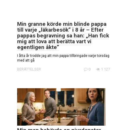
Min granne körde min blinde pappa
till varje „läkarbesök” i 8 år – Efter
pappas begravning sa han: „Han fick
mig att lova att berätta vart vi
egentligen åkte”
I åtta år trodde jag att min pappa tillbringade varje torsdag
med att gå
BERÄTTELSER
0
1 127