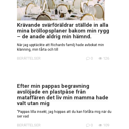
Krävande svärföräldrar ställde in alla
mina bröllopsplaner bakom min rygg
– de anade aldrig min hämnd.
När jag upptäckte att Richards familj hade avbokat min
klänning, min tårta och till
BERÄTTELSER
0
126
Efter min pappas begravning
avslöjade en plastpåse från
mataffären det liv min mamma hade
valt utan mig
”Pappas lilla insekt, jag hoppas att du kan förlåta mig när du
ser vad
BERÄTTELSER
0
109