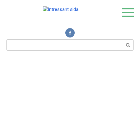
Skip
to
content
Intressant sida
Search: