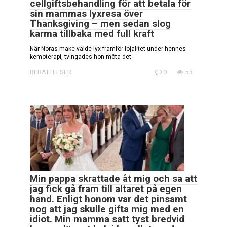
cellgiftsbehandling för att betala för
sin mammas lyxresa över
Thanksgiving – men sedan slog
karma tillbaka med full kraft
När Noras make valde lyx framför lojalitet under hennes
kemoterapi, tvingades hon möta det
BERÄTTELSER
0
55
Min pappa skrattade åt mig och sa att
jag fick gå fram till altaret på egen
hand. Enligt honom var det pinsamt
nog att jag skulle gifta mig med en
idiot. Min mamma satt tyst bredvid