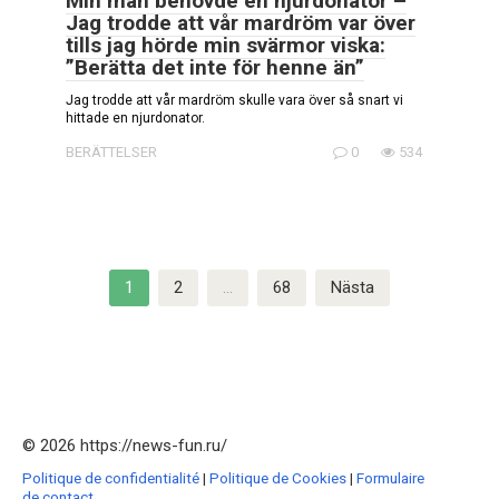
Min man behövde en njurdonator –
Jag trodde att vår mardröm var över
tills jag hörde min svärmor viska:
”Berätta det inte för henne än”
Jag trodde att vår mardröm skulle vara över så snart vi
hittade en njurdonator.
BERÄTTELSER
0
534
Sidnumrering
1
2
…
68
Nästa
för
inlägg
© 2026 https://news-fun.ru/
Politique de confidentialité
|
Politique de Cookies
|
Formulaire
de contact