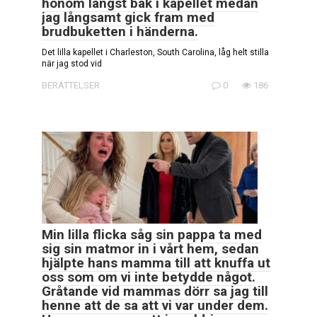
honom längst bak i kapellet medan
jag långsamt gick fram med
brudbuketten i händerna.
Det lilla kapellet i Charleston, South Carolina, låg helt stilla
när jag stod vid
BERÄTTELSER
0
186
Min lilla flicka såg sin pappa ta med
sig sin matmor in i vårt hem, sedan
hjälpte hans mamma till att knuffa ut
oss som om vi inte betydde något.
Gråtande vid mammas dörr sa jag till
henne att de sa att vi var under dem.