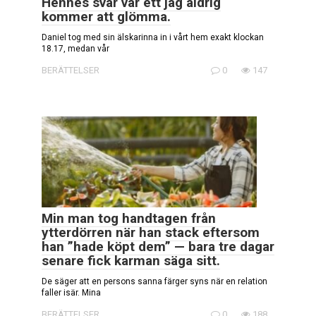
Hennes svar var ett jag aldrig
kommer att glömma.
Daniel tog med sin älskarinna in i vårt hem exakt klockan
18.17, medan vår
BERÄTTELSER
0
147
Min man tog handtagen från
ytterdörren när han stack eftersom
han ”hade köpt dem” — bara tre dagar
senare fick karman säga sitt.
De säger att en persons sanna färger syns när en relation
faller isär. Mina
BERÄTTELSER
0
188