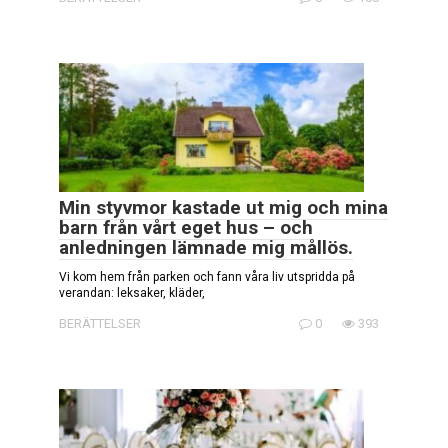
Min styvmor kastade ut mig och mina
barn från vårt eget hus – och
anledningen lämnade mig mållös.
Vi kom hem från parken och fann våra liv utspridda på
verandan: leksaker, kläder,
BERÄTTELSER
0
393