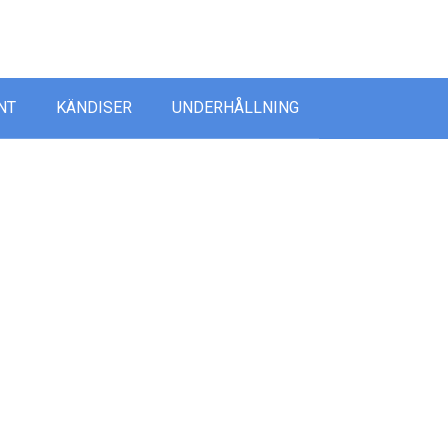
ida
NT
KÄNDISER
UNDERHÅLLNING