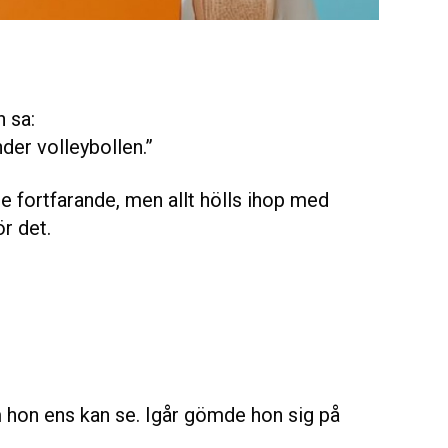
h sa:
er volleybollen.”
e fortfarande, men allt hölls ihop med
ör det.
m hon ens kan se. Igår gömde hon sig på