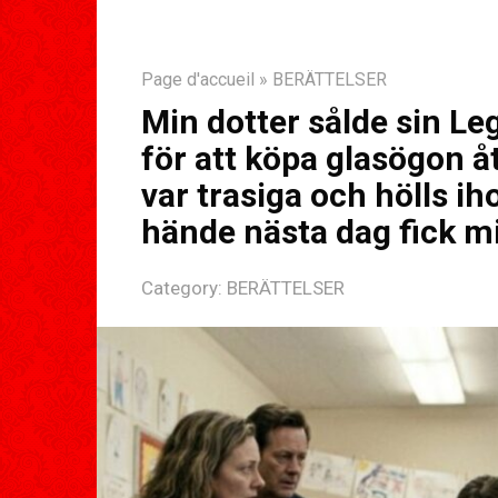
Page d'accueil
»
BERÄTTELSER
Min dotter sålde sin Le
för att köpa glasögon 
var trasiga och hölls i
hände nästa dag fick mi
Category:
BERÄTTELSER