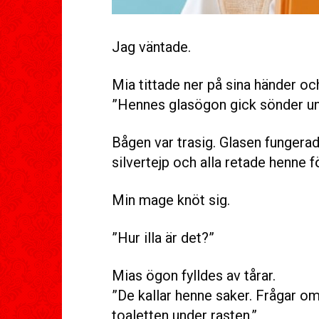
Jag väntade.
Mia tittade ner på sina händer oc
”Hennes glasögon gick sönder und
Bågen var trasig. Glasen fungerad
silvertejp och alla retade henne f
Min mage knöt sig.
”Hur illa är det?”
Mias ögon fylldes av tårar.
”De kallar henne saker. Frågar o
toaletten under rasten.”