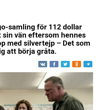
go-samling för 112 dollar
åt sin vän eftersom hennes
hop med silvertejp – Det som
g att börja gråta.