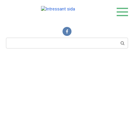
Skip
to
content
Intressant sida
Search: