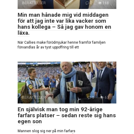
BERÄTTELSER
0
168
Min man hånade mig vid middagen
för att jag inte var lika vacker som
hans kollega – Så jag gav honom en
läxa.
När Callies make förödmjukar henne framför familjen
förvandlas år av tyst uppoffring till ett
BERÄTTELSER
0
63
En självisk man tog min 92-årige
farfars platser – sedan reste sig hans
egen son
Mannen slog sig ner på min farfars