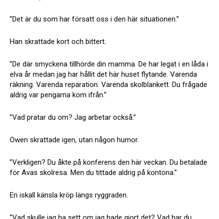
”Det är du som har försatt oss i den här situationen.”
Han skrattade kort och bittert.
”De där smyckena tillhörde din mamma. De har legat i en låda i
elva år medan jag har hållit det här huset flytande. Varenda
räkning. Varenda reparation. Varenda skolblankett. Du frågade
aldrig var pengarna kom ifrån.”
”Vad pratar du om? Jag arbetar också.”
Owen skrattade igen, utan någon humor.
”Verkligen? Du åkte på konferens den här veckan. Du betalade
för Avas skolresa. Men du tittade aldrig på kontona.”
En iskall känsla kröp längs ryggraden.
”Vad skulle jag ha sett om jag hade gjort det? Vad har du