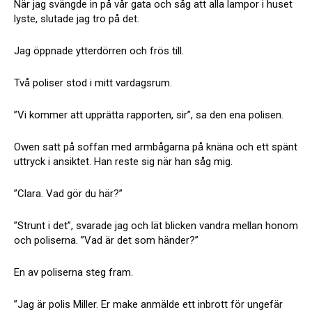
När jag svängde in på vår gata och såg att alla lampor i huset
lyste, slutade jag tro på det.
Jag öppnade ytterdörren och frös till.
Två poliser stod i mitt vardagsrum.
”Vi kommer att upprätta rapporten, sir”, sa den ena polisen.
Owen satt på soffan med armbågarna på knäna och ett spänt
uttryck i ansiktet. Han reste sig när han såg mig.
”Clara. Vad gör du här?”
”Strunt i det”, svarade jag och lät blicken vandra mellan honom
och poliserna. ”Vad är det som händer?”
En av poliserna steg fram.
”Jag är polis Miller. Er make anmälde ett inbrott för ungefär