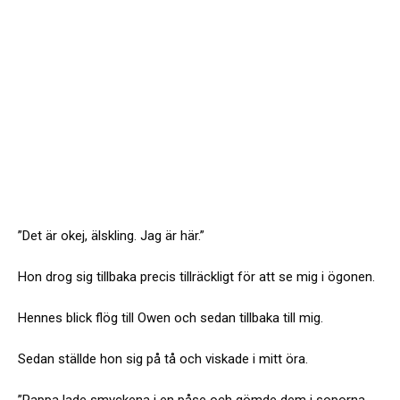
”Det är okej, älskling. Jag är här.”
Hon drog sig tillbaka precis tillräckligt för att se mig i ögonen.
Hennes blick flög till Owen och sedan tillbaka till mig.
Sedan ställde hon sig på tå och viskade i mitt öra.
”Pappa lade smyckena i en påse och gömde dem i soporna.