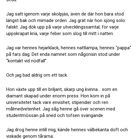
Jag satt igenom varje skolpjäs, även de där hon bara stod
längst bak och mimade orden. Jag grät när hon sjöng solo
falskt. Jag dök upp på varje utvecklingssamtal, för varje
uppskrapat knä, varje feber som slog till mitt i natten.
Jag var hennes hejarklack, hennes nattlampa, hennes “pappa”
på fars dag. Det enda namnet som någonsin stod under
“kontakt vid nödfall”.
Och jag bad aldrig om ett tack.
Hon växte upp till en briljant, skarp ung kvinna… som en
diamant skapad under enorm press. Hon kom in på
universitetet tack vare envishet, stipendier och ren
målmedvetenhet. Jag såg henne gå över scenen med
studentmössan på sned och tofsen svängande.
Jag drog henne intill mig, kände hennes välbekanta doft och
viskade genom tårarna: