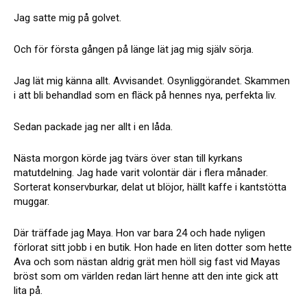
Jag satte mig på golvet.
Och för första gången på länge lät jag mig själv sörja.
Jag lät mig känna allt. Avvisandet. Osynliggörandet. Skammen
i att bli behandlad som en fläck på hennes nya, perfekta liv.
Sedan packade jag ner allt i en låda.
Nästa morgon körde jag tvärs över stan till kyrkans
matutdelning. Jag hade varit volontär där i flera månader.
Sorterat konservburkar, delat ut blöjor, hällt kaffe i kantstötta
muggar.
Där träffade jag Maya. Hon var bara 24 och hade nyligen
förlorat sitt jobb i en butik. Hon hade en liten dotter som hette
Ava och som nästan aldrig grät men höll sig fast vid Mayas
bröst som om världen redan lärt henne att den inte gick att
lita på.