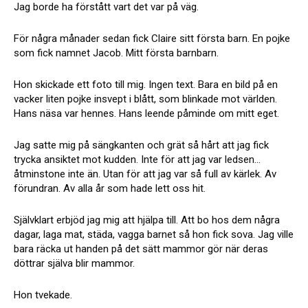
Jag borde ha förstått vart det var på väg.
För några månader sedan fick Claire sitt första barn. En pojke
som fick namnet Jacob. Mitt första barnbarn.
Hon skickade ett foto till mig. Ingen text. Bara en bild på en
vacker liten pojke insvept i blått, som blinkade mot världen.
Hans näsa var hennes. Hans leende påminde om mitt eget.
Jag satte mig på sängkanten och grät så hårt att jag fick
trycka ansiktet mot kudden. Inte för att jag var ledsen…
åtminstone inte än. Utan för att jag var så full av kärlek. Av
förundran. Av alla år som hade lett oss hit.
Självklart erbjöd jag mig att hjälpa till. Att bo hos dem några
dagar, laga mat, städa, vagga barnet så hon fick sova. Jag ville
bara räcka ut handen på det sätt mammor gör när deras
döttrar själva blir mammor.
Hon tvekade.