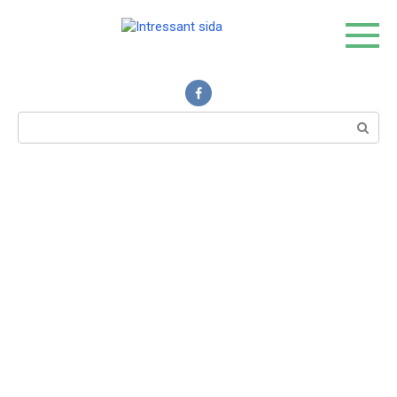
Skip
to
content
Intressant sida
Search: