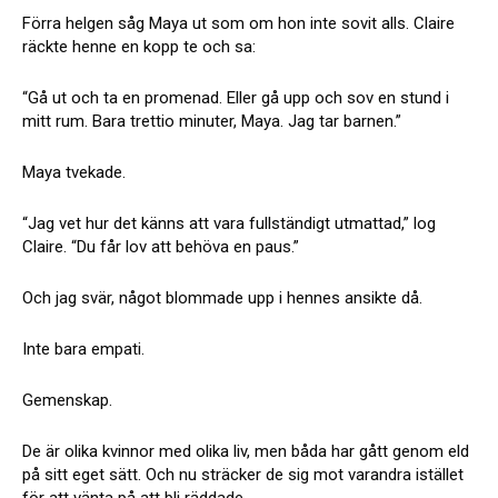
Förra helgen såg Maya ut som om hon inte sovit alls. Claire
räckte henne en kopp te och sa:
“Gå ut och ta en promenad. Eller gå upp och sov en stund i
mitt rum. Bara trettio minuter, Maya. Jag tar barnen.”
Maya tvekade.
“Jag vet hur det känns att vara fullständigt utmattad,” log
Claire. “Du får lov att behöva en paus.”
Och jag svär, något blommade upp i hennes ansikte då.
Inte bara empati.
Gemenskap.
De är olika kvinnor med olika liv, men båda har gått genom eld
på sitt eget sätt. Och nu sträcker de sig mot varandra istället
för att vänta på att bli räddade.