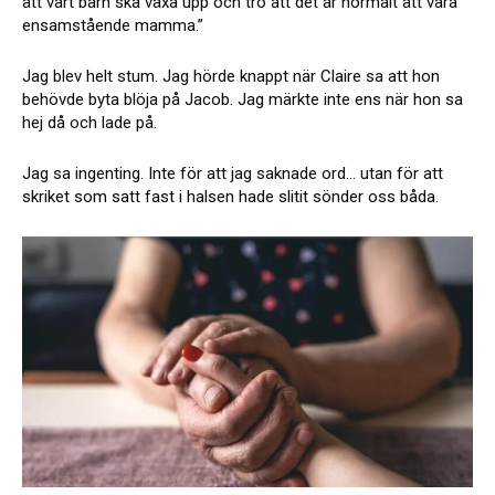
att vårt barn ska växa upp och tro att det är normalt att vara
ensamstående mamma.”
Jag blev helt stum. Jag hörde knappt när Claire sa att hon
behövde byta blöja på Jacob. Jag märkte inte ens när hon sa
hej då och lade på.
Jag sa ingenting. Inte för att jag saknade ord… utan för att
skriket som satt fast i halsen hade slitit sönder oss båda.