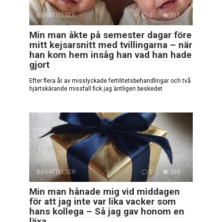
BERÄTTELSER
0
311
Min man åkte på semester dagar före
mitt kejsarsnitt med tvillingarna – när
han kom hem insåg han vad han hade
gjort
Efter flera år av misslyckade fertilitetsbehandlingar och två
hjärtskärande missfall fick jag äntligen beskedet
BERÄTTELSER
0
260
Min man hånade mig vid middagen
för att jag inte var lika vacker som
hans kollega – Så jag gav honom en
läxa.