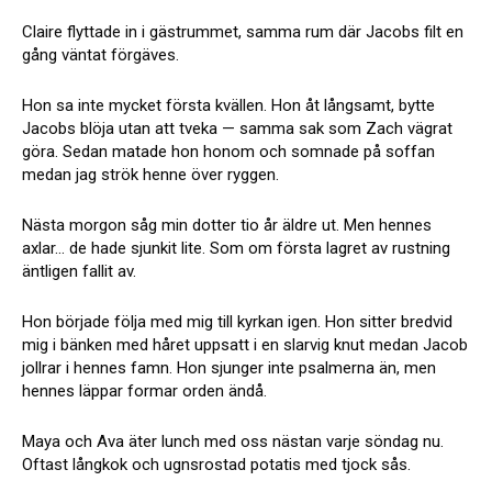
Claire flyttade in i gästrummet, samma rum där Jacobs filt en
gång väntat förgäves.
Hon sa inte mycket första kvällen. Hon åt långsamt, bytte
Jacobs blöja utan att tveka — samma sak som Zach vägrat
göra. Sedan matade hon honom och somnade på soffan
medan jag strök henne över ryggen.
Nästa morgon såg min dotter tio år äldre ut. Men hennes
axlar… de hade sjunkit lite. Som om första lagret av rustning
äntligen fallit av.
Hon började följa med mig till kyrkan igen. Hon sitter bredvid
mig i bänken med håret uppsatt i en slarvig knut medan Jacob
jollrar i hennes famn. Hon sjunger inte psalmerna än, men
hennes läppar formar orden ändå.
Maya och Ava äter lunch med oss nästan varje söndag nu.
Oftast långkok och ugnsrostad potatis med tjock sås.