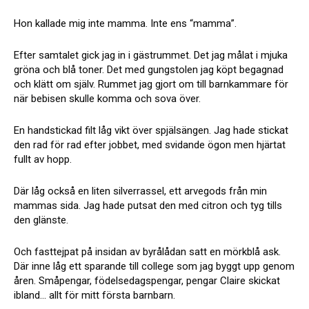
Hon kallade mig inte mamma. Inte ens “mamma”.
Efter samtalet gick jag in i gästrummet. Det jag målat i mjuka
gröna och blå toner. Det med gungstolen jag köpt begagnad
och klätt om själv. Rummet jag gjort om till barnkammare för
när bebisen skulle komma och sova över.
En handstickad filt låg vikt över spjälsängen. Jag hade stickat
den rad för rad efter jobbet, med svidande ögon men hjärtat
fullt av hopp.
Där låg också en liten silverrassel, ett arvegods från min
mammas sida. Jag hade putsat den med citron och tyg tills
den glänste.
Och fasttejpat på insidan av byrålådan satt en mörkblå ask.
Där inne låg ett sparande till college som jag byggt upp genom
åren. Småpengar, födelsedagspengar, pengar Claire skickat
ibland… allt för mitt första barnbarn.