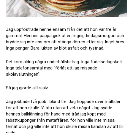
Jag uppfostrade henne ensam från det att hon var tre år
gammal. Hennes pappa gick ut en regnig tisdagsmorgon och
brydde sig inte ens om att stänga dörren efter sig. Inget brev.
Inga pengar. Bara lukten av blöt asfalt och tystnad.
Det kom aldrig några underhållsbidrag. Inga födelsedagskort.
Inga telefonsamtal med “förlåt att jag missade
skolavslutningen”.
Så jag gjorde allt själv.
Jag jobbade två jobb. Ibland tre. Jag hoppade över måltider
för att hon skulle få äta utan att veta något. Jag sydde
hennes balklänning för hand med tråd jag köpt med
rabattkuponger från mataffären, för hon ville inte missa
temat och jag ville inte att hon skulle missa känslan av att bli
sedd.