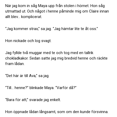
När jag kom in såg Maya upp från stolen i hörnet. Hon såg
utmattad ut. Och något i henne påminde mig om Claire innan
allt blev… komplicerat.
“Jag kommer strax,” sa jag. “Jag hämtar lite te åt oss.”
Hon nickade och log svagt.
Jag fyllde två muggar med te och tog med en tallrik
chokladkakor. Sedan satte jag mig bredvid henne och räckte
fram lådan.
“Det här är till Ava,” sa jag.
“Till… henne?” blinkade Maya. “Varför då?”
“Bara för att,” svarade jag enkelt.
Hon öppnade lådan långsamt, som om den kunde försvinna.